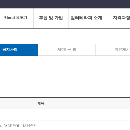
About KSCT
후원 및 가입
컬러테라피 소개
자격과
공지사항
세미나신청
자유게시
제목
"ARE YOU HAPPY?"