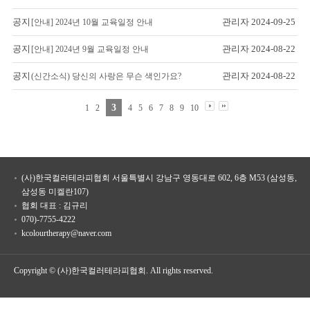
공지
관리자
2024-09-25
[안내] 2024년 10월 교육일정 안내
공지
관리자
2024-08-22
[안내] 2024년 9월 교육일정 안내
공지
관리자
2024-08-22
(신간소식) 당신의 사랑은 무슨 색인가요?
3
1
2
4
5
6
7
8
9
10
(사)한국컬러테라피협회 서울특별시 강남구 영동대로 602, 6층 M53 (삼성동,
삼성동 미켈란107)
협회 대표 : 김규리
070)-7755-4222
kcolourtherapy@naver.com
Copyright © (사)한국컬러테라피협회. All rights reserved.