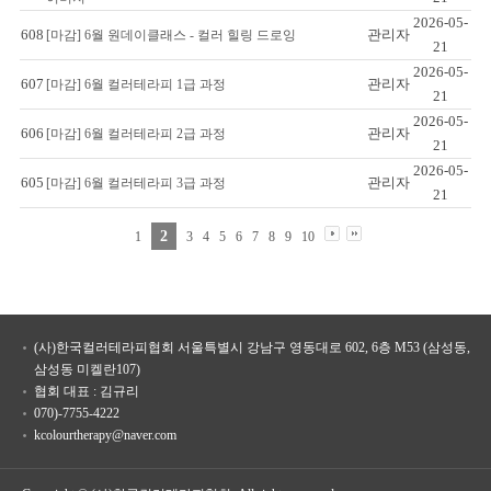
2026-05-
608
관리자
[마감] 6월 원데이클래스 - 컬러 힐링 드로잉
21
2026-05-
607
관리자
[마감] 6월 컬러테라피 1급 과정
21
2026-05-
606
관리자
[마감] 6월 컬러테라피 2급 과정
21
2026-05-
605
관리자
[마감] 6월 컬러테라피 3급 과정
21
2
1
3
4
5
6
7
8
9
10
(사)한국컬러테라피협회 서울특별시 강남구 영동대로 602, 6층 M53 (삼성동,
삼성동 미켈란107)
협회 대표 : 김규리
070)-7755-4222
kcolourtherapy@naver.com