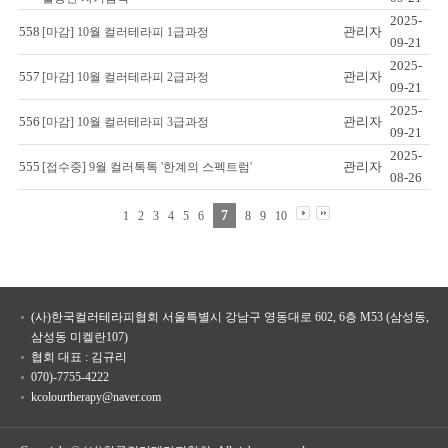
2025-
558
관리자
[마감] 10월 컬러테라피 1급과정
09-21
2025-
557
관리자
[마감] 10월 컬러테라피 2급과정
09-21
2025-
556
관리자
[마감] 10월 컬러테라피 3급과정
09-21
2025-
555
관리자
[접수중] 9월 컬러톡톡 '한계의 스펙트럼'
08-26
7
1
2
3
4
5
6
8
9
10
(사)한국컬러테라피협회 서울특별시 강남구 영동대로 602, 6층 M53 (삼성동,
삼성동 미켈란107)
협회 대표 : 김규리
070)-7755-4222
kcolourtherapy@naver.com