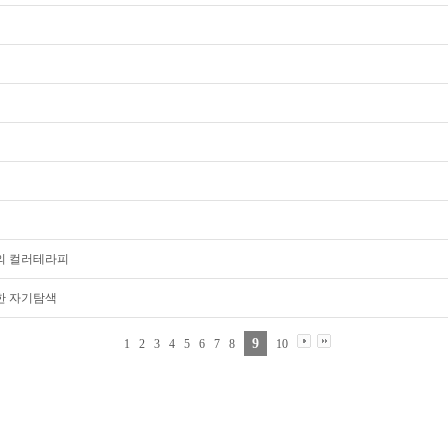
통의 컬러테라피
용한 자기탐색
9
1
2
3
4
5
6
7
8
10